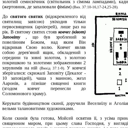
золотий семисвічник (світильник з сімома лампадами), кади
(жертовник, де запалювали фіміам)
(Вих. 37:10-16,17-24,25-28).
До
святого святих
(відокремленого від
святилищ завісою) увіходив тільки
первосвященик (архіеєрей), лише раз на
рік. В святому святих стояв
ковчег (ківот)
Заповіту
, що був зроблений за
повелінням Божим, над яким Він
відкривав Свою волю. Ковчег являв
собою дерев'яний ящик, обкладений з
середини та зовні золотом, з золотою
покришкою та золотими зображеннями 2
херувимів на ній
У ковчезі
(Вихід 37:1-9).
зберігалися: скрижалі Заповіту (Декалог -
10 заповідей), чаша з манною, жезл
Ааронів, а пізніше священні книги
(згодом ковчег перенесли до
Соломонового храму).
Керувати будівництвом скинії, доручили Веселиїлу и Аголіав
вельми талановитими художниками.
Коли скинія була готова, Мойсей освятив її, з усіма прин
священним миром, при цьому слава Господня, у вигляді