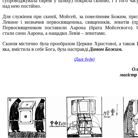
супроводжувала євреїв у шляху) покрила скинію, і з того час
над нею постійно.
Для служіння при скинії, Мойсей, за повелінням Божим, при
Левине і визначив первосвященика, священиків, левитів (пр
Первосвящеником поставили Аарона (брата Мойсеєвого).
стали сини Аарона, а нащадки Левія – левитами.
Скинія містично була прообразом Церкви Христової, а також 
яка, вмістила в себе Бога, була насправді
Домом Божим.
(Далі буде)
Ол
магістр