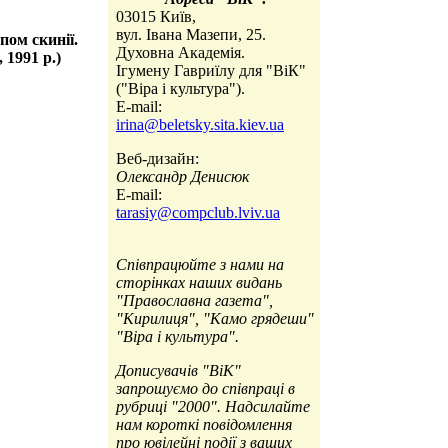
03015 Київ,
вул. Івана Мазепи, 25.
пом скинії.
Духовна Академія.
1991 р.)
Ігумену Гавриїлу для "ВіК"
("Віра і культура").
E-mail:
irina@beletsky.sita.kiev.ua
Веб-дизайн:
Олександр Денисюк
E-mail:
tarasiy@compclub.lviv.ua
Співпрацюйте з нами на
сторінках наших видань
"Православна газета",
"Кирилиця", "Камо грядеши"
"Віра і культура".
Дописувачів "ВіК"
запрошуємо до співпраці в
рубриці "2000". Надсилайте
нам короткі повідомлення
про ювілейні події з ваших