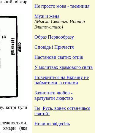
льний вівтар
Не просто мова - таємниця
Муж и жена
(Мысли Святаго Иоанна
Златоустаго)
Образ Первообразу
Сповідь і Причастя
Настанови святих отців
У молитвах храмового свята
Поверніться на Вкраїну не
наймитами, а синами
Захистити любов -
врятувати людство
у, котрі були
Ты, Русь, вовек останешься
святой!
алежностями,
Новини звідусіль
 хмари (яка