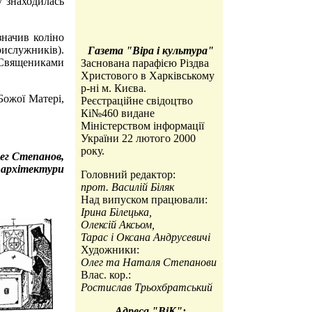
у знаходилась
значив коліно
ислужників).
Газета "Вiра i культура"
 Священиками
Заснована парафією Різдва
Христового в Харківському
р-ні м. Києва.
Божої Матері,
Реєстраційне свідоцтво
Кі№460 видане
Міністерством iнформації
України 22 лютого 2000
року.
ег Степанов,
 архітектури
Головний редактор:
прот. Василій Біляк
Над випуском працювали:
Ірина Білецька,
Олексій Аксьом,
Тарас і Оксана Андрусевичі
Художники:
Олег та Наталя Степанови
Влас. кор.:
Ростислав Трьохбратський
Адреса "ВіК":