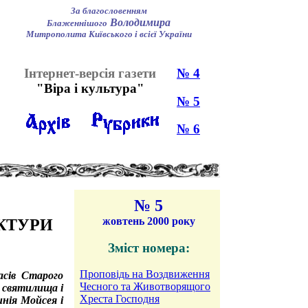
За благословенням
Володимира
Блаженнішого
Митрополита Київського і всієї України
Інтернет-версія газети
№ 4
"Віра і культура"
№ 5
№ 6
№ 5
жовтень 2000 року
КТУРИ
Зміст номера:
Проповідь на Воздвиження
асів Старого
Чесного та Животворящого
 святилища і
Хреста Господня
инія Мойсея і