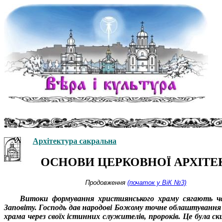
Архітектура сакральна
ОСНОВИ ЦЕРКОВНОЇ АРХІТЕ
Продовження
(початок у ВіК №3)
Витоки формування християнського храму сягають ч
Заповіту. Господь дав народові Божому точне облаштування
храма через своїх істинних служителів, пророків. Це була ск