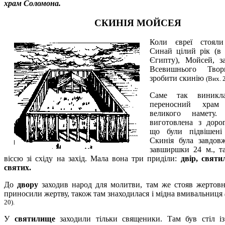
храм Соломона.
СКИНІЯ МОЙСЕЯ
Коли євреї стоял
Синай цілий рік (в 
Єгипту), Мойсей, з
Всевишнього Твор
зробити скинію
(Вих. 2
Саме так виникл
переносний храм
великого намету.
виготовлена з доро
що були підвішені
Скинія була завдов
завширшки 24 м., та
віссю зі східу на захід. Мала вона три приділи:
двір, святи
святих.
До
двору
заходив народ для молитви, там же стояв жертовн
приносили жертву, також там знаходилася і мідна вмивальниця
20).
У
святилище
заходили тільки священики. Там був стіл із