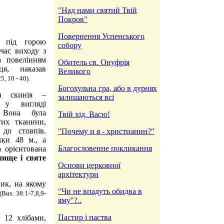
"Над нами святий Твій
Покров"
Повернення Успенського
и під горою
собору
час виходу з
а повелінням
Обитель св. Онуфрія
ця, наказав
Великого
5, 10 - 40).
Богохульна гра, або в дурнях
а скинія –
залишаються всі
 у вигляді
 Вона була
Твій хід, Васю!
гих тканини,
 до стовпів.
"Почему и я - христианин?"
жки 48 м., а
Благословенне покликання
 орієнтована
лище і святе
Основи церковної
архітектури
ик, на якому
"Чи не впадуть обидва в
(Вих. 38:1-7,8,9-
яму"?..
Пастир і паства
 12 хлібами,