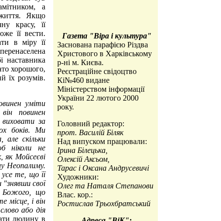
мітником, а
 життя. Якщо
у красу, її
же її вести.
Газета "Вiра i культура"
ти в міру її
Заснована парафією Різдва
еренаселена
Христового в Харківському
і наставника
р-ні м. Києва.
ато хорошого,
Реєстраційне свідоцтво
й їх розумів.
Кі№460 видане
Міністерством iнформації
України 22 лютого 2000
овинен уміти
року.
він повинен
 виховати за
Головний редактор:
ох боків. Ми
прот. Василій Біляк
, але скільки
Над випуском працювали:
об ніколи не
Ірина Білецька,
, як Мойсеєві
Олексій Аксьом,
ну Неопалиму.
Тарас і Оксана Андрусевичі
усе те, що її
Художники:
 "знявши свої
Олег та Наталя Степанови
у Божого, що
Влас. кор.:
е місце, і він
Ростислав Трьохбратський
слово або дія
вати людину в
Адреса "ВіК":