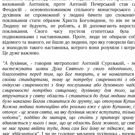
вихований Антонієм, проте Антоній Печерський став са
Феодосій - основоположником спільного монастирського
духівник не спроможний у людині бачити цю споконвічн
покликання стати образом Христа Боголюдини, то він не мо
Людину не будують, не роблять, а їй допомагають вироста
покликання. Свого часу пустеля єгипетська була п
подвижниками і наставниками. Проте, люди не обирали соб
відомого та знаного, не йшли до людини, про яку говорили баг
а знаходили такого наставника, котрого вони розуміли і котри
Це дуже важливо.
"А духівник,
- говорив митрополит Антоній Сурозький, -
п
вистежувати шляхи Духа Святого у свого підопічного, 
благоговіти перед тим, що Бог творить, а не намагатися
своїми стандартами, тому це потребує смиренності з об
очікуємо смиренності з боку послушника або духовного чада
смиренності потрібно священику, духівнику для того, щ
втручатися у святу область і ставитися до душі людини так
було наказано Богом ставитися до грунту, що оточував Купи
Кожна людина потенційно або реально вже є цією Купиною, і 
оточує - це земля свята, на яку духівник може вступити, тільки
чоботи", подібно до митаря, що стоїть у притворі храм
вдивляється у нього і знає, що це область Бога живого, це свят
не має права ввійти туди, доки сам Бог йому не підкаже, яке 
має здійснитися".
І чи не головне завдання духівника - вихо