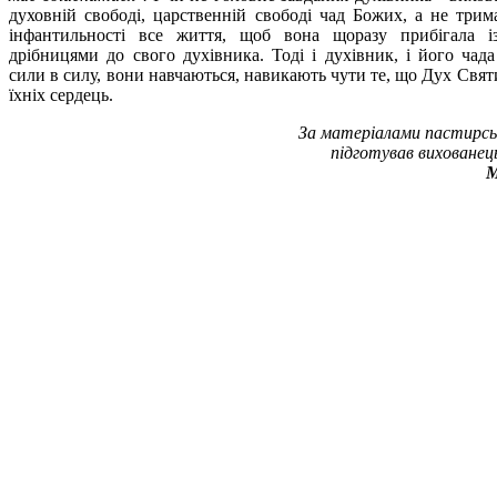
духовній свободі, царственній свободі чад Божих, а не трима
інфантильності все життя, щоб вона щоразу прибігала і
дрібницями до свого духівника. Тоді і духівник, і його чада
сили в силу, вони навчаються, навикають чути те, що Дух Свят
їхніх сердець.
За матеріалами пастирсь
підготував вихованец
М