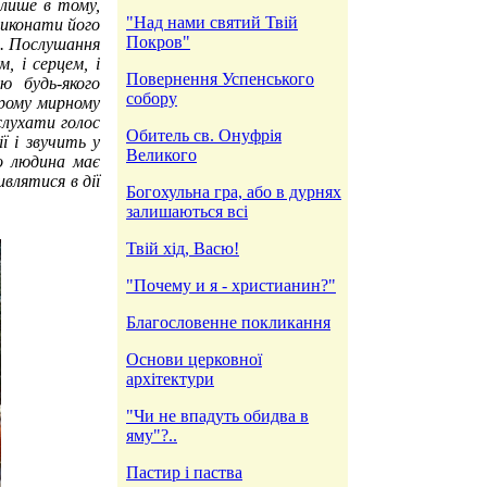
 лише в тому,
"Над нами святий Твій
виконати його
Покров"
ю. Послушання
, і серцем, і
Повернення Успенського
ю будь-якого
собору
рому мирному
слухати голос
Обитель св. Онуфрія
ї і звучить у
Великого
го людина має
влятися в дії
Богохульна гра, або в дурнях
залишаються всі
Твій хід, Васю!
"Почему и я - христианин?"
Благословенне покликання
Основи церковної
архітектури
"Чи не впадуть обидва в
яму"?..
Пастир і паства