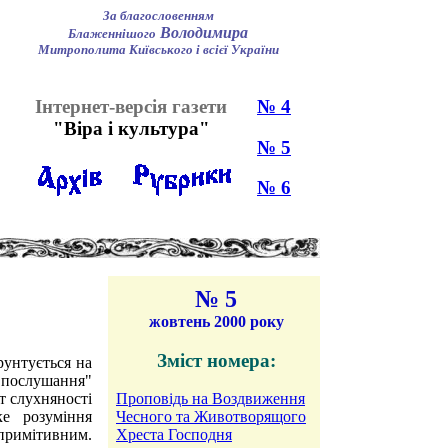
За благословенням
Володимира
Блаженнішого
Митрополита Київського і всієї України
Інтернет-версія газети
№ 4
"Віра і культура"
№ 5
№ 6
№ 5
жовтень 2000 року
Зміст номера:
унтується на
"послушання"
т слухняності
Проповідь на Воздвиження
е розуміння
Чесного та Животворящого
примітивним.
Хреста Господня