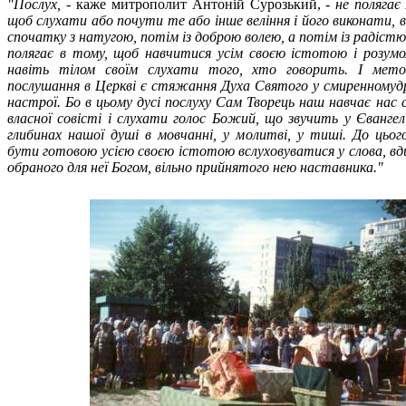
"Послух,
- каже митрополит Антоній Сурозький, -
не полягає
щоб слухати або почути те або інше веління і його виконати, 
спочатку з натугою, потім із доброю волею, а потім із радіст
полягає в тому, щоб навчитися усім своєю істотою і розумом
навіть тілом своїм слухати того, хто говорить. І мето
послушання в Церкві є стяжання Духа Святого у смиренномуд
настрої. Бо в цьому дусі послуху Сам Творець наш навчає нас 
власної совісті і слухати голос Божий, що звучить у Євангелі
глибинах нашої душі в мовчанні, у молитві, у тиші. До цьо
бути готовою усією своєю істотою вслуховуватися у слова, вди
обраного для неї Богом, вільно прийнятого нею наставника."