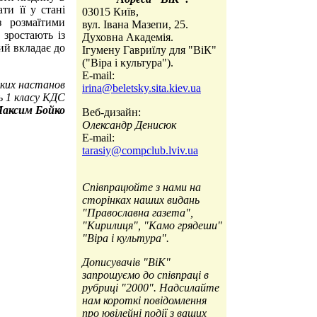
ти її у стані
03015 Київ,
з розмаїтими
вул. Івана Мазепи, 25.
 зростають із
Духовна Академія.
ий вкладає до
Ігумену Гавриїлу для "ВіК"
("Віра і культура").
E-mail:
ких настанов
irina@beletsky.sita.kiev.ua
ь 1 класу КДС
аксим Бойко
Веб-дизайн:
Олександр Денисюк
E-mail:
tarasiy@compclub.lviv.ua
Співпрацюйте з нами на
сторінках наших видань
"Православна газета",
"Кирилиця", "Камо грядеши"
"Віра і культура".
Дописувачів "ВіК"
запрошуємо до співпраці в
рубриці "2000". Надсилайте
нам короткі повідомлення
про ювілейні події з ваших