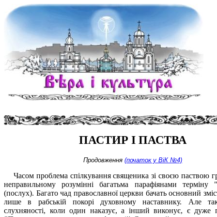
ПАСТИР І ПАСТВА
Продовження
(початок у ВіК №4)
Часом проблема спілкування священика зі своєю паствою гр
неправильному розумінні багатьма парафіянами терміну 
(послух). Багато чад православної церкви бачать основний зміс
лише в рабській покорі духовному наставнику. Але так
слухняності, коли один наказує, а інший виконує, є дуже 