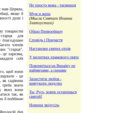
Не просто мова - таємниця
є нам Церква,
баці, якщо її
Муж и жена
вності душі і
(Мысли Святаго Иоанна
Златоустаго)
у товаристві
Образ Первообразу
старця для
Сповідь і Причастя
е благодушне
Багато членів
Настанови святих отців
ки "старця",
- це харизма,
У молитвах храмового свята
жадати собі
Поверніться на Вкраїну не
наймитами, а синами
ого, щоб вони
ощувати - це
Захистити любов -
, як садівник
врятувати людство
, треба знати
 у яких вони
Ты, Русь, вовек останешься
атися так, як
святой!
и її подібною
Новини звідусіль
 Феодосій був