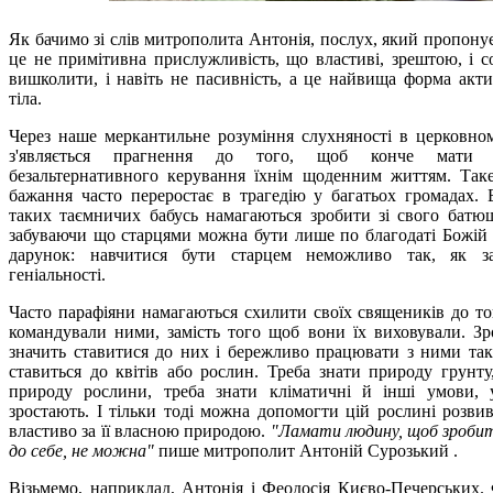
Як бачимо зі слів митрополита Антонія, послух, який пропону
це не примітивна прислужливість, що властиві, зрештою, і со
вишколити, і навіть не пасивність, а це найвища форма акти
тіла.
Через наше меркантильне розуміння слухняності в церковном
з'являється прагнення до того, щоб конче мати 
безальтернативного керування їхнім щоденним життям. Так
бажання часто переростає в трагедію у багатьох громадах. 
таких таємничих бабусь намагаються зробити зі свого батюш
забуваючи що старцями можна бути лише по благодаті Божій 
дарунок: навчитися бути старцем неможливо так, як за
геніальності.
Часто парафіяни намагаються схилити своїх священиків до т
командували ними, замість того щоб вони їх виховували. Зр
значить ставитися до них і бережливо працювати з ними так
ставиться до квітів або рослин. Треба знати природу грунту
природу рослини, треба знати кліматичні й інші умови,
зростають. І тільки тоді можна допомогти цій рослині розвив
властиво за її власною природою.
"Ламати людину, щоб зробит
до себе, не можна"
пише митрополит Антоній Сурозький .
Візьмемо, наприклад, Антонія і Феодосія Києво-Печерських.