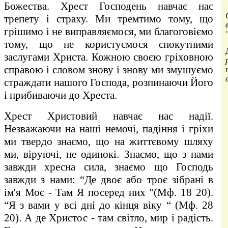
Божества. Хрест Господень навчає нас
трепету і страху. Ми тремтимо тому, що
грішимо і не виправляємося, ми благоговіємо
тому, що не користуємося спокутними
заслугами Христа. Кожною своєю гріховною
справою і словом знову і знову ми змушуємо
страждати нашого Господа, розпинаючи Його
і прибиваючи до Хреста.
Хрест Христовий навчає нас надії.
Незважаючи на наші немочі, падіння і гріхи
ми твердо знаємо, що на життєвому шляху
ми, віруючі, не одинокі. Знаємо, що з нами
завжди хресна сила, знаємо що Господь
завжди з нами: “Де двоє або троє зібрані в
ім'я Моє - Там Я посеред них "(Мф. 18 20).
“Я з вами у всі дні до кінця віку “ (Мф. 28
20). А де Христос - там світло, мир і радість.