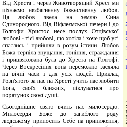
Від Хреста і через Животворящий Хрест ми
пізнаємо незбагненну божественну любов.
Ця любов звела на землю Сина
Єдинородного. Від Віфлеємської печери і до
Голгофи Христос несе послух Отцівської
любові - тієї любові, що хотіла і хоче щоб усі
спаслись і прийшли в розум істини. Любов
Божа терпіла знущання, гоніння, страждання
і прицвяхована була до Хреста на Голгофі.
Через Воскресіння вона переможно засяяла
на вічні часи і для усіх людей. Приклад
Розп'ятого за нас на Хресті учить нас любити
Бога, своїх ближніх, піклуватися про
порятунок своєї душі.
Сьогоднішнє свято вчить нас милосердю.
Милосердя Боже до загиблого роду
людському приносить Себе на приниження,