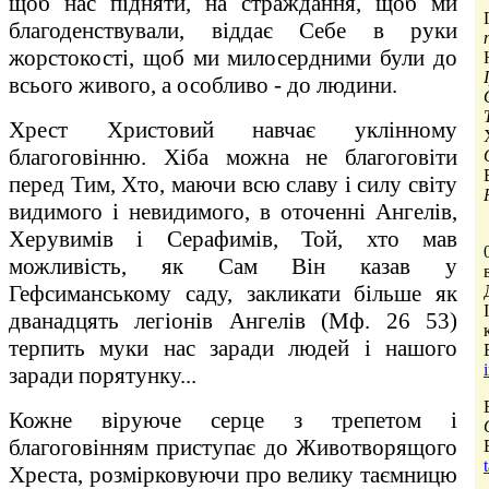
щоб нас підняти, на страждання, щоб ми
благоденствували, віддає Себе в руки
жорстокості, щоб ми милосердними були до
всього живого, а особливо - до людини.
Хрест Христовий навчає уклінному
благоговінню. Хіба можна не благоговіти
перед Тим, Хто, маючи всю славу і силу світу
видимого і невидимого, в оточенні Ангелів,
Херувимів і Серафимів, Той, хто мав
можливість, як Сам Він казав у
Гефсиманському саду, закликати більше як
дванадцять легіонів Ангелів (Мф. 26 53)
терпить муки нас заради людей і нашого
заради порятунку...
Кожне віруюче серце з трепетом і
благоговінням приступає до Животворящого
Хреста, розмірковуючи про велику таємницю