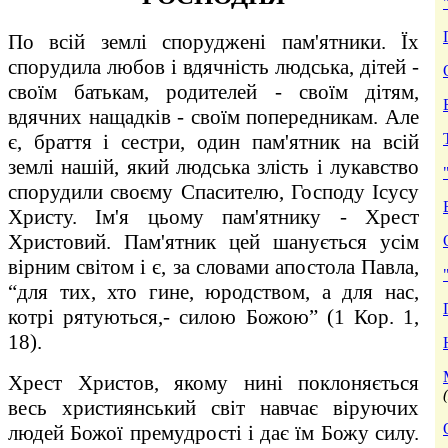
По всій землі споруджені пам'ятники. Їх
спорудила любов і вдячність людська, дітей -
своїм батькам, родителей - своїм дітям,
вдячних нащадків - своїм попередникам. Але
є, браття і сестри, один пам'ятник на всій
землі нашій, який людська злість і лукавство
спорудили своєму Спасителю, Господу Ісусу
Христу. Ім'я цьому пам'ятнику - Хрест
Христовий. Пам'ятник цей шанується усім
вірним світом і є, за словами апостола Павла,
“для тих, хто гине, юродством, а для нас,
котрі рятуються,- силою Божою” (1 Кор. 1,
18).
Хрест Христов, якому нині поклоняється
весь християнський світ навчає віруючих
людей Божої премудрості і дає їм Божу силу.