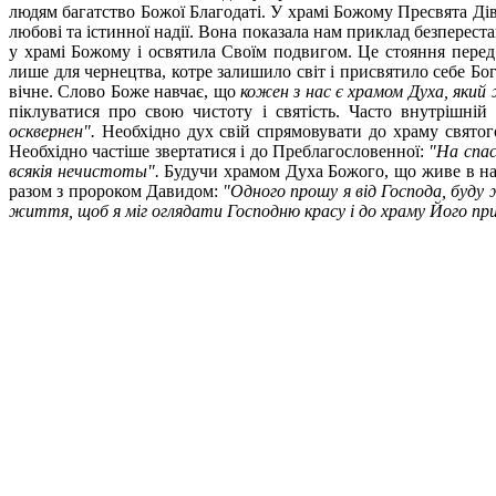
людям багатство Божої Благодаті. У храмі Божому Пресвята Дів
любові та істинної надії. Вона показала нам приклад безперест
у храмі Божому і освятила Своїм подвигом. Це стояння пере
лише для чернецтва, котре залишило світ і присвятило себе Бо
вічне. Слово Боже навчає, що
кожен з нас є храмом Духа, який 
піклуватися про свою чистоту і святість. Часто внутрішні
осквернен".
Необхідно дух свій спрямовувати до храму святог
Необхідно частіше звертатися і до Преблагословенної:
"На спас
всякія нечистоты".
Будучи храмом Духа Божого, що живе в на
разом з пророком Давидом:
"Одного прошу я від Господа, буду 
життя, щоб я міг оглядати Господню красу і до храму Його пр