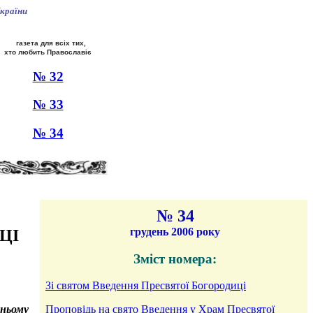
країни
газета для всіх тих,
хто любить Православіє
№ 32
№ 33
№ 34
№ 34
грудень 2006 року
ЦI
Зміст номера:
Зi святом Введення Пресвятої Богородицi
дньому
Проповідь на свято Введення у Храм Пресвятої