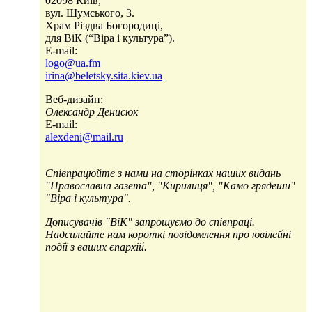
02098 Київ,
вул. Шумського, 3.
Храм Різдва Богородиці,
для ВіК (“Віра і культура”).
E-mail:
logo@ua.fm
irina@beletsky.sita.kiev.ua
Веб-дизайн:
Олександр Денисюк
E-mail:
alexdeni@mail.ru
Співпрацюйте з нами на сторінках наших видань
"Православна газета", "Кирилиця", "Камо грядеши"
"Віра і культура".
Дописувачів "ВіК" запрошуємо до співпраці.
Надсилайте нам короткі повідомлення про ювілейні
події з ваших єпархій.