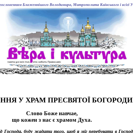
агословенням Блаженнішого Володимира, Митрополита Київського і всієї У
ННЯ У ХРАМ ПРЕСВЯТОЇ БОГОРОДИ
Слово Боже навчае,
що кожен з нас є храмом Духа.
д Господа, буду жадати того, щоб я мiг перебувати в Госпо