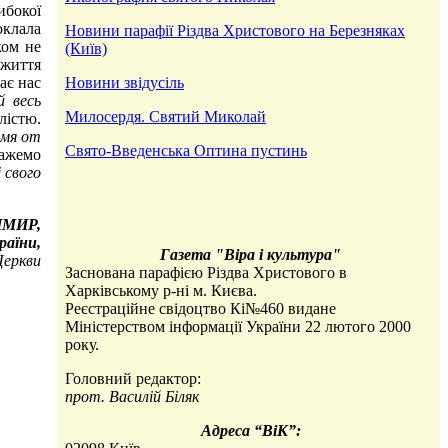
ибокої
оклала
Новини парафiї Рiздва Христового на Березняках
ком не
(Київ)
 життя
ає нас
Новини звідусіль
й весь
Милосердя. Святий Миколай
лістю.
 мя от
Свято-Введенська Оптина пустинь
кажемо
 свого
МИР,
раїни,
Газета "Вiра i культура"
Церкви
Заснована парафією Різдва Христового в
Харківському р-ні м. Києва.
Реєстраційне свідоцтво Кі№460 видане
Міністерством iнформації України 22 лютого 2000
року.
Головний редактор:
прот. Василій Біляк
Адреса “ВіК”: