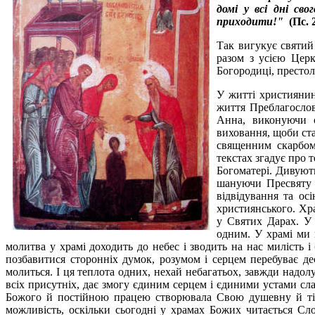
домi у всi днi св
приходити!"
(Пс. 2
Так вигукує святий
разом з усією Цер
Богородиці, престо
У житті християнин
життя Преблагослов
Анна, виконуючи 
виховання, щоби ст
священним скарбом
текстах згадує про 
Богоматері. Дивують
шануючи Пресвяту Д
відвідування та о
християнського. Хра
у Святих Дарах. У 
одним. У храмі ми 
молитва у храмі доходить до небес і зводить на нас милість і 
позбавитися сторонніх думок, розумом і серцем перебуває де
молиться. І ця теплота одних, нехай небагатьох, завжди надолуж
всіх присутніх, дає змогу єдиним серцем і єдиними устами с
Божого й постійною працею створювала Свою душевну й тіле
можливість, оскільки сьогодні у храмах Божих читається Сл