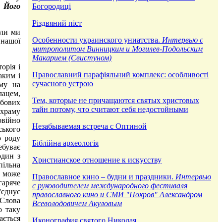
у Його
Богородицi
Рiздвяний пiст
оли ми
Особенности украинского униатства.
Интервью с
 нашої
митрополитом Винницким и Могилев-Подольским
Макарием (Свистуном)
орія і
Православний парафiяльний комплекс: особливостi
аким і
сучасного устрою
му на
лацем,
Тем, которые не причащаются святых христовых
жбових
тайн потому, что считают себя недостойными
 храму
овійно
Незабываемая встреча с Оптиной
ського
ю роду
Біблійна археологія
ебуває
один з
Христианское отношение к искусству
пільна
е може
Православное кино – будни и праздники.
Интервью
гаряче
с руководителем международного фестиваля
'єднує
православного кино и СМИ "Покров" Александром
 Слова
Всеволодовичем Акуловым
о таку
ається
Иконография святого Николая