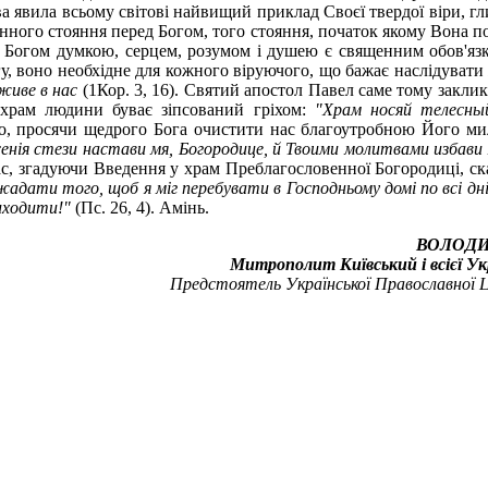
а явила всьому світові найвищий приклад Своєї твердої віри, гл
анного стояння перед Богом, того стояння, початок якому Вона п
д Богом думкою, серцем, розумом і душею є священним обов'яз
гу, воно необхідне для кожного віруючого, що бажає наслідувати
живе в нас
(1Кор. 3, 16). Святий апостол Павел саме тому заклик
й храм людини буває зіпсований гріхом:
"Храм носяй телесны
о, просячи щедрого Бога очистити нас благоутробною Його ми
енія стези настави мя, Богородице, й Твоими молитвами избави
с, згадуючи Введення у храм Преблагословенної Богородиці, с
жадати того, щоб я міг перебувати в Господньому домі по всі дні
иходити!"
(Пс. 26, 4). Амінь.
ВОЛОДИ
Митрополит Київський i всiєї Ук
Предстоятель Української Православної 