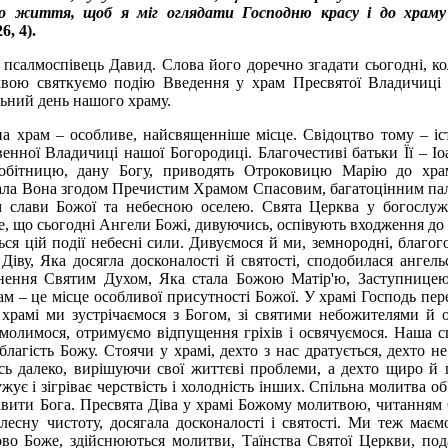
ого життя, щоб я мiг оглядати Господню красу i до храм
6, 4).
 псалмоспівець Давид. Слова його доречно згадати сьогодні, к
квою святкуємо подію Введення у храм Пресвятої Владичиці
льний день нашого храму.
а храм – особливе, найсвященніше місце. Свідоцтво тому – іст
енної Владичиці нашої Богородиці. Благочестиві батьки Її – Іо
обітницю, дану Богу, приводять Отроковицю Марію до хра
ала Вона згодом Пречистим Храмом Спасовим, багатоцінним па
 слави Божої та небесною оселею. Свята Церква у богослу
те, що сьогодні Ангели Божі, дивуючись, оспівують входження до
ся цій події небесні сили. Дивуємося й ми, земнородні, благог
іву, Яка досягла досконалості й святості, сподобилася ангель
сінення Святим Духом, Яка стала Божою Матір'ю, Заступнице
м – це місце особливої присутності Божої. У храмі Господь пер
храмі ми зустрічаємося з Богом, зі святими небожителями й 
молимося, отримуємо відпущення гріхів і освячуємося. Наша с
благість Божу. Стоячи у храмі, дехто з нас дратується, дехто н
сь далеко, вирішуючи свої життєві проблеми, а дехто щиро й 
ує і зігріває черствість і холодність інших. Спільна молитва об
лавити Бога. Пресвята Діва у храмі Божому молитвою, читанням
сну чистоту, досягала досконалості і святості. Ми теж маєм
ово Боже, здійснюються молитви, Таїнства Святої Церкви, под