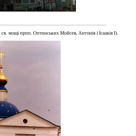
 св. мощі прпп. Оптинських Мойсея, Антонія і Ісаакія I).