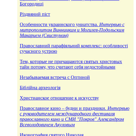
Богородицi
Рiздвяний пiст
Особенности украинского униатства.
Интервью с
митрополитом Винницким и Могилев-Подольским
Макарием (Свистуном)
Православний парафiяльний комплекс: особливостi
сучасного устрою
Тем, которые не причащаются святых христовых
тайн потому, что считают себя недостойными
Незабываемая встреча с Оптиной
Біблійна археологія
Христианское отношение к искусству
Православное кино – будни и праздники.
Интервью
с руководителем международного фестиваля
православного кино и СМИ "Покров" Александром
Всеволодовичем Акуловым
Иконография святого Николая