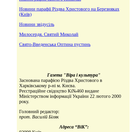
Новини парафiї Рiздва Христового на Березняках
(Київ)
Новини звідусіль
Милосердя. Святий Миколай
Свято-Введенська Оптина пустинь
Газета "Вiра i культура"
Заснована парафією Різдва Христового в
Харківському р-ні м. Києва.
Реєстраційне свідоцтво Кі№460 видане
Міністерством iнформації України 22 лютого 2000
року.
Головний редактор:
прот. Василій Біляк
Адреса “ВіК”: