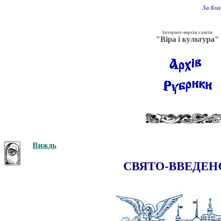
За бл
Інтернет-версія газети
"Віра і культура"
Виждь
СВЯТО-ВВЕДЕН