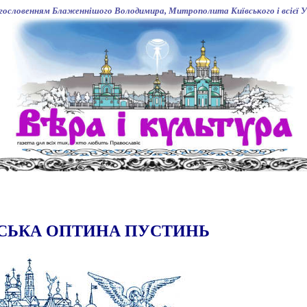
агословенням Блаженнішого Володимира, Митрополита Київського і всієї У
СЬКА ОПТИНА ПУСТИНЬ