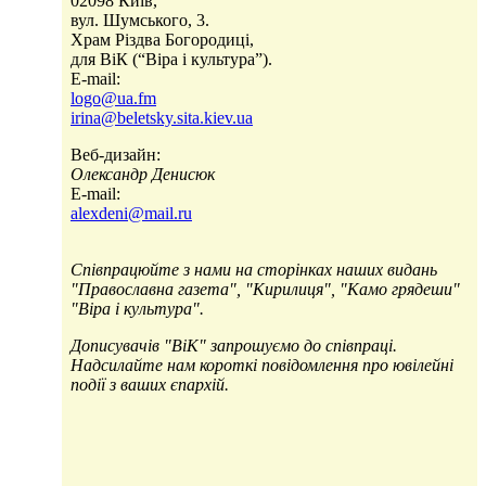
02098 Київ,
вул. Шумського, 3.
Храм Різдва Богородиці,
для ВіК (“Віра і культура”).
E-mail:
logo@ua.fm
irina@beletsky.sita.kiev.ua
Веб-дизайн:
Олександр Денисюк
E-mail:
alexdeni@mail.ru
Співпрацюйте з нами на сторінках наших видань
"Православна газета", "Кирилиця", "Камо грядеши"
"Віра і культура".
Дописувачів "ВіК" запрошуємо до співпраці.
Надсилайте нам короткі повідомлення про ювілейні
події з ваших єпархій.