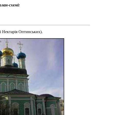
план-схемі:
 і Нектарія Оптинських).