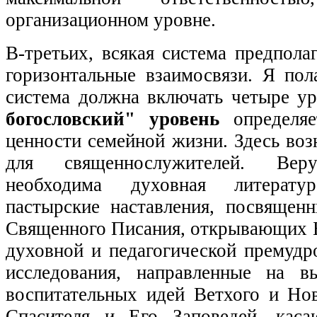
организационном уровне.
В-третьих, всякая система предпола
горизонтальные взаимосвязи. Я пол
система должна включать четыре у
богословский" уровень
определяе
ценности семейной жизни. Здесь воз
для священнослужителей. Вер
необходима духовная литерату
пастырские наставления, посвященн
Священного Писания, открывающих Б
духовной и педагогической премудр
исследования, направленные на в
воспитательных идей Ветхого и Нов
Спасителя и Его Заповедей, кас