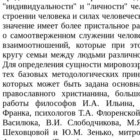
"индивидуальности" и "личности" че
строении человека и силах человече
значение имеет более пристальное р
о самоотверженном служении челове
взаимоотношений, которые при эт
кругу семьи между людьми различно
Для определения сущности мировозз
тех базовых методологических при
которых может быть задана основн
православного христианина, боль
работы философов И.А. Ильина, 
Франка, психологов Т.А. Флоренской,
Василюка, В.И. Слободчикова, М.
Шеховцовой и Ю.М. Зенько, митро