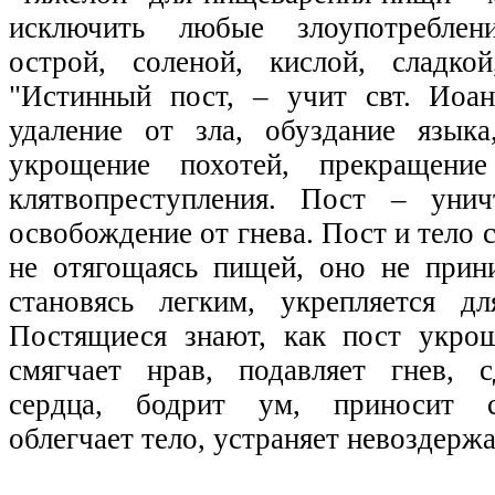
исключить любые злоупотреблен
острой, соленой, кислой, сладко
"Истинный пост, – учит свт. Иоан
удаление от зла, обуздание языка
укрощение похотей, прекращени
клятвопреступления. Пост – уни
освобождение от гнева. Пост и тело 
не отягощаясь пищей, оно не прини
становясь легким, укрепляется д
Постящиеся знают, как пост укро
смягчает нрав, подавляет гнев, 
сердца, бодрит ум, приносит с
облегчает тело, устраняет невоздержан