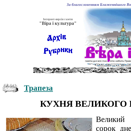
За благословенням Блаженнішого Вол
Інтернет-версія газети
"Віра і культура"
Трапеза
КУХНЯ ВЕЛИКОГО
Великий
сорок дн