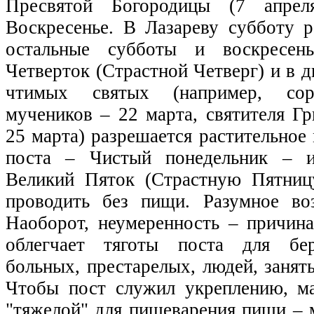
Пресвятой Богородицы (7 апре
Воскресенье. В Лазареву субботу р
остальные субботы и воскресень
Четверток (Страстной Четверг) и в 
чтимых святых (например, сор
мучеников – 22 марта, святителя Г
25 марта) разрешается растительное
поста – Чистый понедельник – и
Великий Пяток (Страстную Пятниц
проводить без пищи. Разумное во
Наоборот, неумеренность – причина
облегчает тяготы поста для бе
больных, престарелых, людей, заня
Чтобы пост служил укреплению, м
"тяжелой" для пищеварения пищи – 