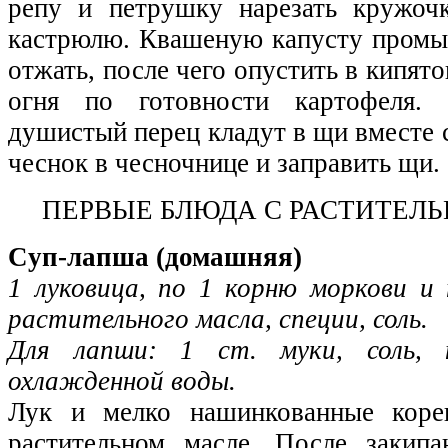
репу и петрушку нарезать кружоч
кастрюлю. Квашеную капусту промыт
отжать, после чего опустить в кипят
огня по готовности картофеля.
душистый перец кладут в щи вместе 
чеснок в чесночнице и заправить щи.
ПЕРВЫЕ БЛЮДА С РАСТИТЕЛ
Cуп-лапша (домашняя)
1 луковица, по 1 корню моркови и 
растительного масла, специи, соль.
Для лапши: 1 ст. муки, соль, н
охлажденной воды.
Лук и мелко нашинкованные корен
растительном масле. После закип