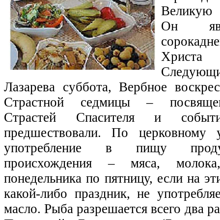
Великую 
Он явл
сорокадне
Христ
Следующ
Лазарева суббота, Вербное воскре
Страстной седмицы – посвяще
Страстей Спасителя и событ
предшествовали. По церковному у
употребление в пищу проду
происхождения – мяса, молок
понедельника по пятницу, если на эт
какой-либо праздник, не употребля
масло. Рыба разрешается всего два р