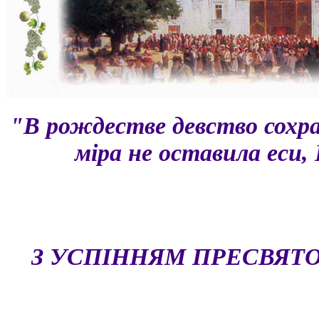
"В рождестве девство сохран
мiра не оставила еси, 
З УСПIННЯМ ПРЕСВЯТО