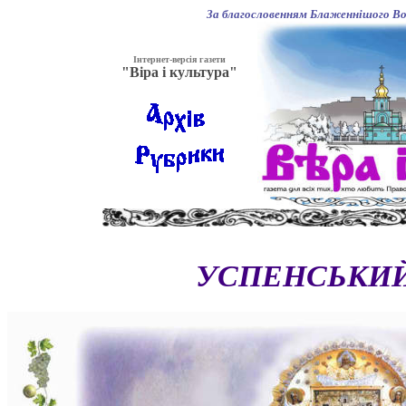
За благословенням Блаженнішого Вол
Інтернет-версія газети
"Віра і культура"
УСПЕНСЬКИЙ