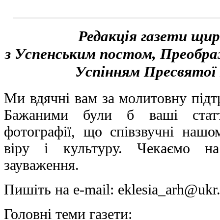
Редакція газети щир
з Успенським постом, Преобр
Успінням Пресвятої 
Ми вдячні вам за молитовну підт
Бажаними були б ваші статті
фотографії, що співзвучні наш
віру і культуру. Чекаємо н
зауваження.
Пишіть на e-mail: eklesia_arh@ukr.
Головні теми газети: